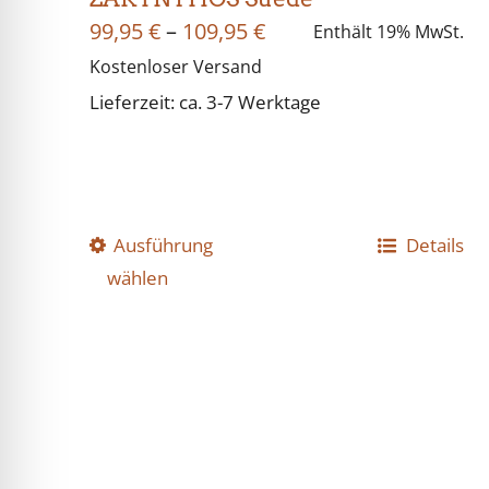
Preisspanne:
99,95
€
–
109,95
€
Enthält 19% MwSt.
Kostenloser Versand
99,95 €
Lieferzeit: ca. 3-7 Werktage
bis
109,95 €
Ausführung
Dieses
Details
wählen
Produkt
weist
mehrere
Varianten
auf.
Die