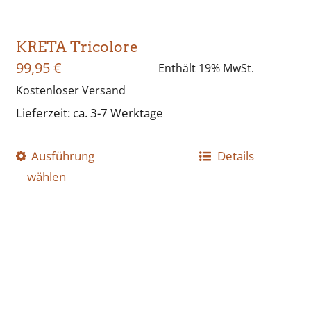
KRETA Tricolore
99,95
€
Enthält 19% MwSt.
Kostenloser Versand
Lieferzeit: ca. 3-7 Werktage
Ausführung
Dieses
Details
wählen
Produkt
weist
mehrere
Varianten
auf.
Die