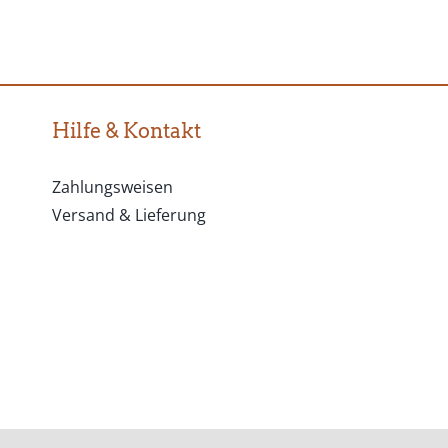
Optionen
können
auf
Hilfe & Kontakt
der
Produktseite
Zahlungsweisen
gewählt
Versand & Lieferung
werden