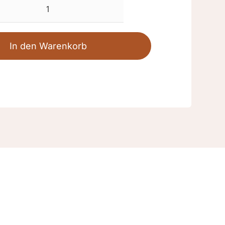
LEFKADA
Nubuk
Menge
In den Warenkorb