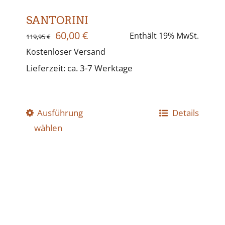
SANTORINI
Ursprünglicher
Aktueller
60,00
€
Enthält 19% MwSt.
119,95
€
Kostenloser Versand
Preis
Preis
Lieferzeit: ca. 3-7 Werktage
war:
ist:
119,95 €
60,00 €.
Ausführung
Dieses
Details
wählen
Produkt
weist
mehrere
Varianten
auf.
Die