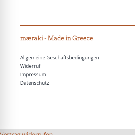
Optionen
können
auf
mæraki - Made in Greece
der
Produktseite
Allgemeine Geschäftsbedingungen
gewählt
Widerruf
werden
Impressum
Datenschutz
Vertrag widerrufen