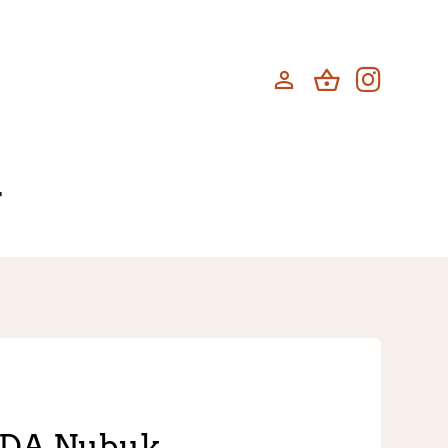
T
DA Nubuk