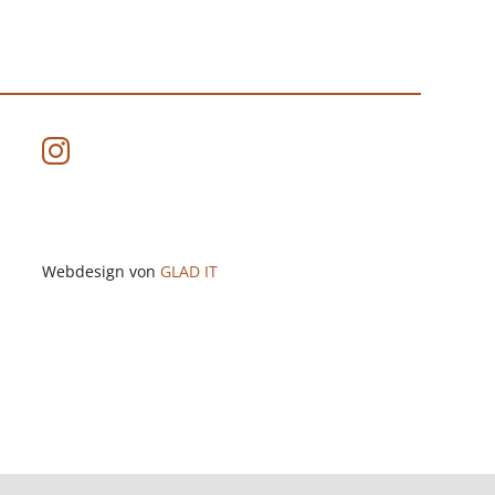
Optionen
können
auf
der
Produktseite
gewählt
werden
Webdesign von
GLAD IT