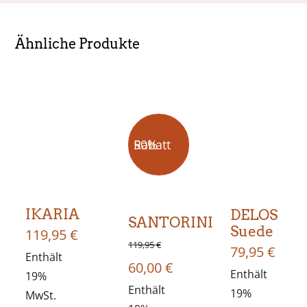
Ähnliche Produkte
50% Rabatt
IKARIA
DELOS
SANTORINI
Suede
119,95
€
119,95
€
79,95
€
Enthält
Ursprünglicher
Aktueller
60,00
€
Enthält
19%
Preis
Enthält
Preis
19%
MwSt.