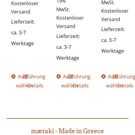
19%
MwSt.
war:
ist:
Kostenloser
MwSt.
Kostenloser
Versand
119,95 €
60,00 €.
Kostenloser
Versand
Lieferzeit:
Versand
Lieferzeit:
ca. 3-7
Lieferzeit:
ca. 3-7
Werktage
ca. 3-7
Werktage
Werktage
Ausführung
Dieses
Ausführung
Dieses
Ausführun
Dieses
wählen
Details
wählen
Details
wählen
Details
Produkt
Produkt
Produkt
weist
weist
weist
mehrere
mehrere
mehrer
Varianten
Varianten
Variant
auf.
auf.
auf.
mæraki - Made in Greece