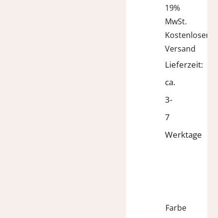
war:
ist:
19%
139,95 €
70,00 €.
MwSt.
Kostenloser
Versand
Lieferzeit:
ca.
3-
7
Werktage
Farbe