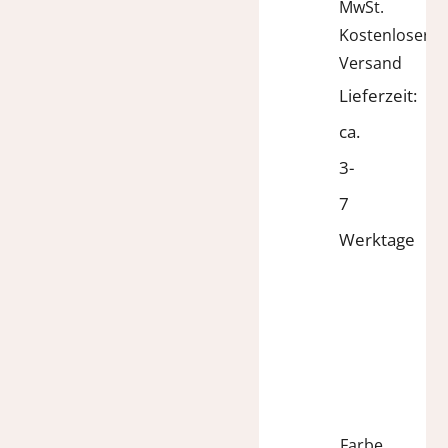
99,95 €
50,00 €.
MwSt.
Kostenloser
Versand
Lieferzeit:
ca.
3-
7
Werktage
Farbe