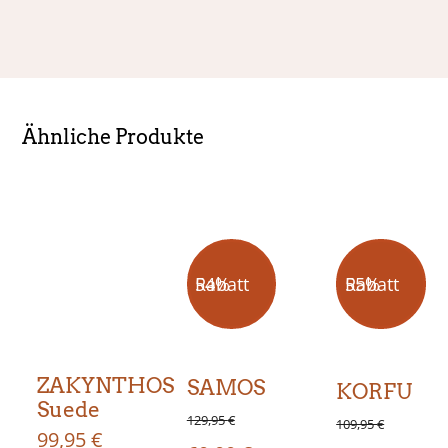
Ähnliche Produkte
54% Rabatt
55% Rabatt
ZAKYNTHOS
SAMOS
KORFU
Suede
129,95
€
109,95
€
99,95
€