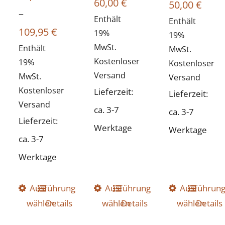
Ursprünglicher
Aktueller
60,00
€
Ursprünglic
Aktue
50,00
€
–
Preis
Enthält
Preis
Preis
Enthält
Preis
Preisspanne:
109,95
€
19%
19%
war:
ist:
war:
ist:
MwSt.
Enthält
99,95 €
MwSt.
129,95 €
60,00 €.
109,95 €
50,00
Kostenloser
19%
Kostenloser
bis
Versand
MwSt.
Versand
109,95 €
Kostenloser
Lieferzeit:
Lieferzeit:
Versand
ca. 3-7
ca. 3-7
Lieferzeit:
Werktage
Werktage
ca. 3-7
Werktage
Ausführung
Dieses
Ausführung
Dieses
Ausführun
Dieses
wählen
Details
wählen
Details
wählen
Details
Produkt
Produkt
Produkt