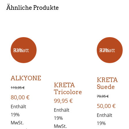
Ähnliche Produkte
33% Rabatt
37% Rabatt
ALKYONE
KRETA
KRETA
Suede
119,95
€
Tricolore
Ursprünglicher
Aktueller
80,00
€
79,95
€
99,95
€
Ursprünglic
Aktue
50,00
€
Preis
Enthält
Preis
Enthält
19%
Preis
Enthält
Preis
war:
ist:
19%
MwSt.
19%
war:
ist:
MwSt.
119,95 €
80,00 €.