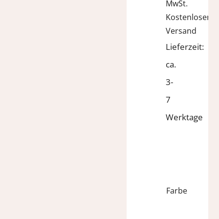
129,95 €
60,00 €.
MwSt.
Kostenloser
Versand
Lieferzeit:
ca.
3-
7
Werktage
Farbe