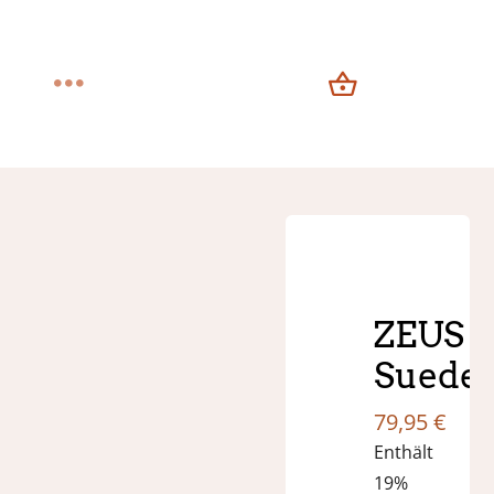
Zum
Inhalt
springen
Toggle
Navigation
Home
Über uns
Shop
ZEUS
Suede
Kontakt
79,95
€
Enthält
19%