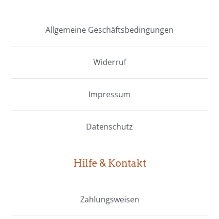
Die
Die
Optionen
Optionen
Allgemeine Geschäftsbedingungen
können
können
Widerruf
auf
auf
der
der
Impressum
Produktseite
Produktseite
gewählt
gewählt
Datenschutz
werden
werden
Hilfe & Kontakt
Zahlungsweisen