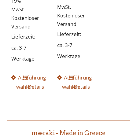
19%
MwSt.
MwSt.
Kostenloser
Kostenloser
Versand
Versand
Lieferzeit:
Lieferzeit:
ca. 3-7
ca. 3-7
Werktage
Werktage
Ausführung
Dieses
Ausführung
Dieses
wählen
Details
wählen
Details
Produkt
Produkt
weist
weist
mehrere
mehrere
Varianten
Varianten
auf.
auf.
mæraki - Made in Greece